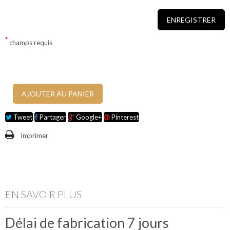
ENREGISTRER
*
Enregistrement
champs requis
des
personnalisations
AJOUTER AU PANIER
Tweet
Partager
Google+
Pinterest
Imprimer
EN SAVOIR PLUS
Délai de fabrication 7 jours