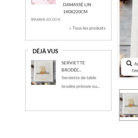
DAMASSÉ LIN
140X220CM
89,00 €
69,00 €
» Tous les produits
DÉJÀ VUS
SERVIETTE
A
BRODÉE...
l'i
Serviette de table
brodée prénom ou...