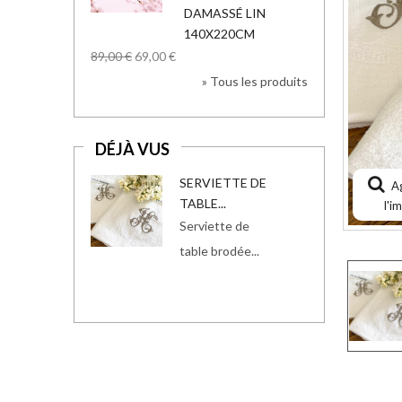
DAMASSÉ LIN
140X220CM
89,00 €
69,00 €
» Tous les produits
DÉJÀ VUS
SERVIETTE DE
A
TABLE...
l'i
Serviette de
table brodée...