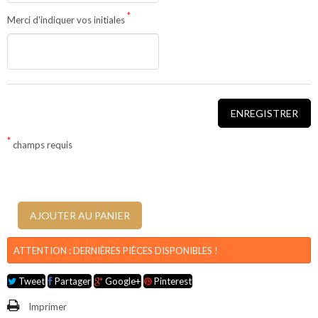
*
Merci d'indiquer vos initiales
ENREGISTRER
*
Enregistrement
champs requis
des
personnalisations
AJOUTER AU PANIER
ATTENTION : DERNIÈRES PIÈCES DISPONIBLES !
Tweet
Partager
Google+
Pinterest
Imprimer